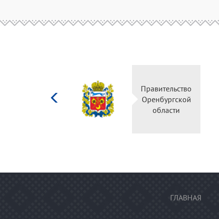
Министерство
культуры
Российской
федерации
ГЛАВНАЯ