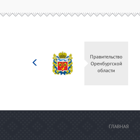
Министерство
Правительство
культуры
Оренбургской
Российской
области
федерации
ГЛАВНАЯ