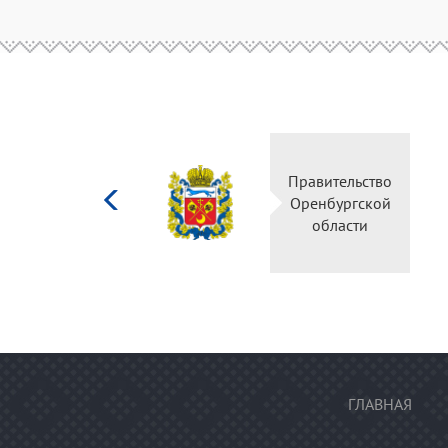
Министерство
Правительство
культуры
Оренбургской
Российской
области
федерации
ГЛАВНАЯ