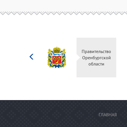
Министерство
Правительство
культуры
Оренбургской
Российской
области
федерации
ГЛАВНАЯ