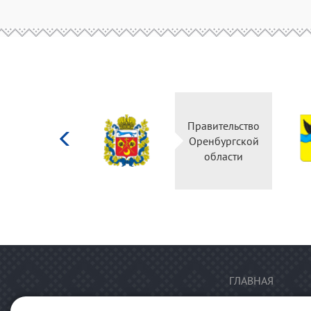
Министерство
Правительство
культуры
Оренбургской
Российской
области
федерации
ГЛАВНАЯ