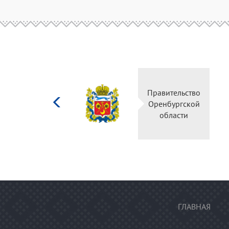
Министерство
Правительство
культуры
Оренбургской
Российской
области
федерации
ГЛАВНАЯ