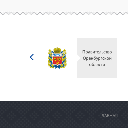
Министерство
Правительство
культуры
Оренбургской
Российской
области
федерации
ГЛАВНАЯ