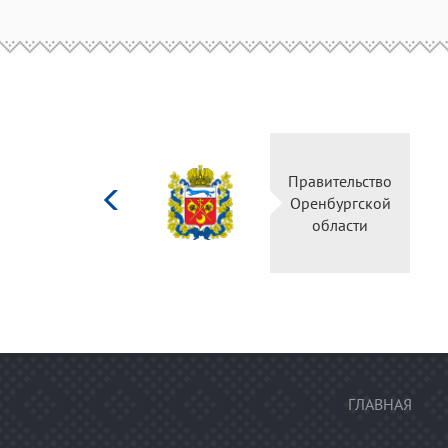
Министерство
Правительство
культуры
Оренбургской
Российской
области
федерации
ГЛАВНАЯ