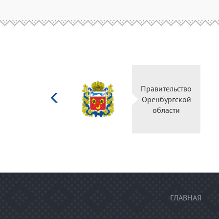
Министерство
Правительство
культуры
Оренбургской
Российской
области
федерации
ГЛАВНАЯ