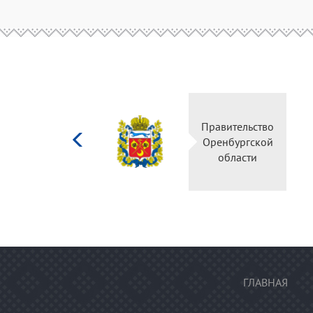
Министерство
Правительство
культуры
Оренбургской
Российской
области
федерации
ГЛАВНАЯ