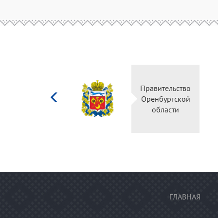
Министерство
Правительство
культуры
Оренбургской
Российской
области
федерации
ГЛАВНАЯ