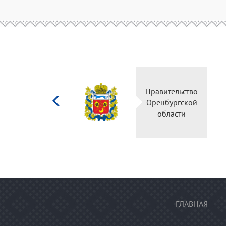
Министерство
Правительство
культуры
Оренбургской
Российской
области
федерации
ГЛАВНАЯ