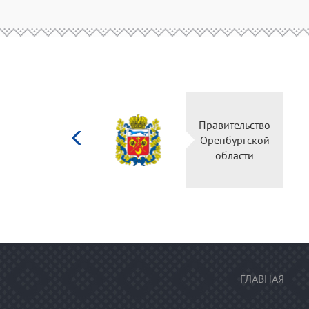
Министерство
Правительство
культуры
Оренбургской
Российской
области
федерации
ГЛАВНАЯ