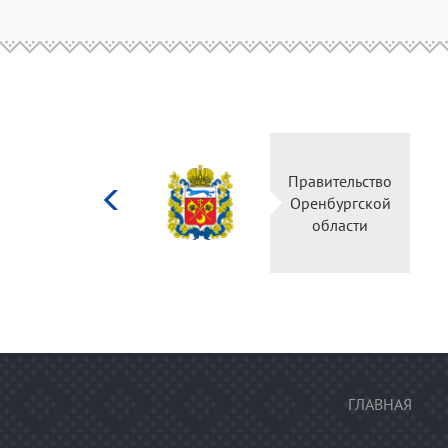
Министерство
Правительство
культуры
Оренбургской
Российской
области
федерации
ГЛАВНАЯ