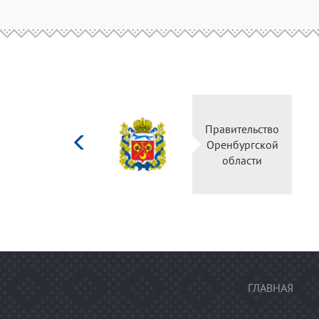
Министерство
Правитель
культуры
Оренбургс
Российской
област
федерации
ГЛАВНАЯ