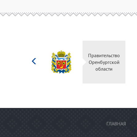
Министерство
Правительс
культуры
Оренбургск
Российской
области
федерации
ГЛАВНАЯ