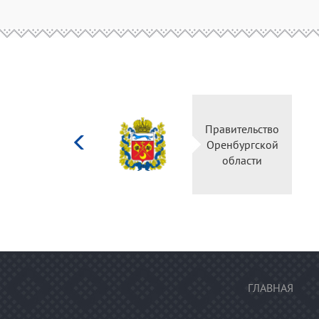
Министерство
Правительство
культуры
Оренбургской
Российской
области
федерации
ГЛАВНАЯ