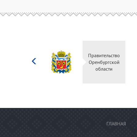
Министерство
Правительс
культуры
Оренбургск
Российской
области
федерации
ГЛАВНАЯ