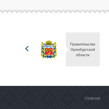
Министерство
Правительство
культуры
Оренбургской
Российской
области
федерации
ГЛАВНАЯ