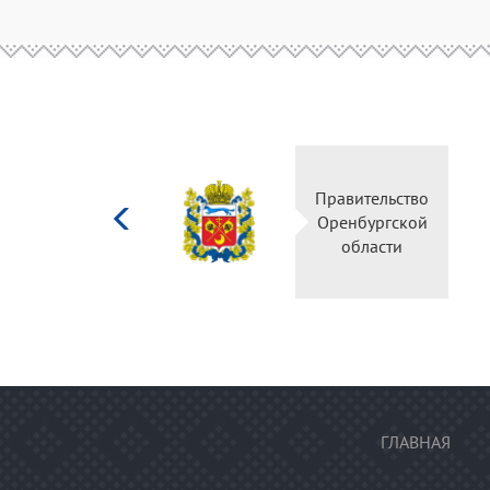
Министерство
Правительство
культуры
Оренбургской
Российской
области
федерации
ГЛАВНАЯ