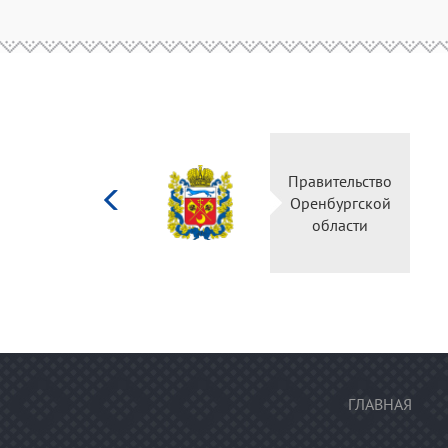
Министерство
Правительств
культуры
Оренбургско
Российской
области
федерации
ГЛАВНАЯ