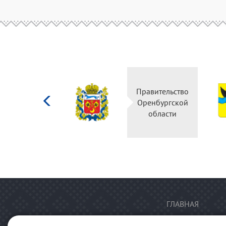
Министерство
Правительство
культуры
Оренбургской
Российской
области
федерации
ГЛАВНАЯ