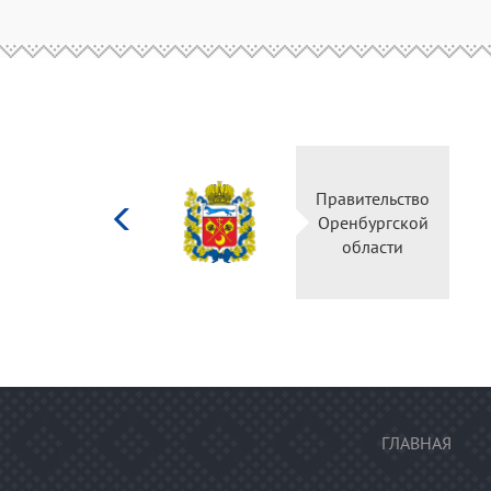
Министерство
Правитель
культуры
Оренбургс
Российской
област
федерации
ГЛАВНАЯ