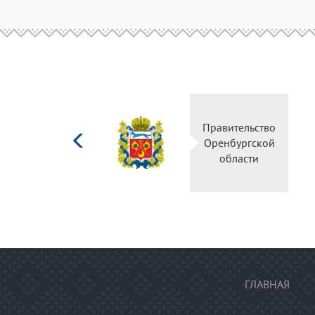
Министерство
Правительство
культуры
Оренбургской
Российской
области
федерации
ГЛАВНАЯ