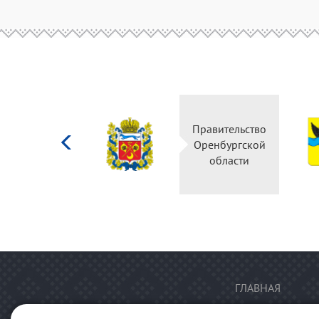
Министерство
Правительство
культуры
Оренбургской
Российской
области
федерации
ГЛАВНАЯ