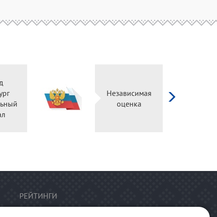
д
ург
Независимая
ьный
оценка
ал
РЕЙТИНГИ