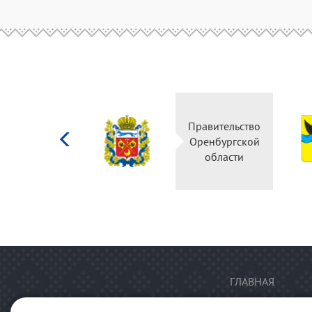
Министерство
Правительство
культуры
Оренбургской
Российской
области
федерации
ГЛАВНАЯ