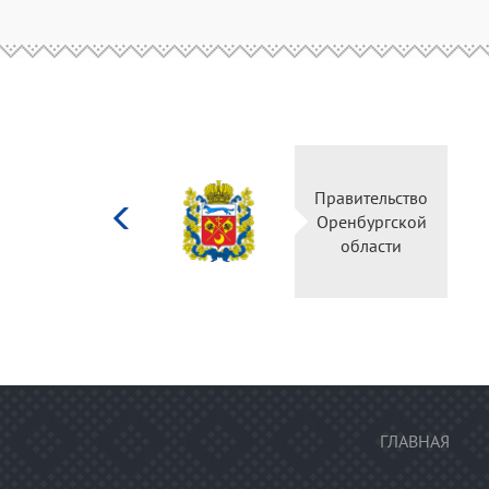
Министерство
культуры
Российской
федерации
ГЛАВНАЯ