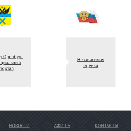
од Оренбург
Независимая
ициальный
оценка
портал
НОВОСТИ
АФИША
КОНТАКТЫ