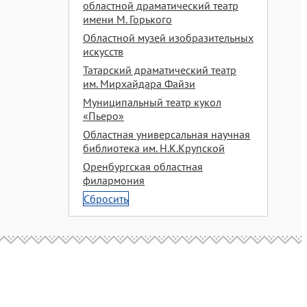
областной драматический театр
имени М. Горького
Областной музей изобразительных
искусств
Татарский драматический театр
им. Мирхайдара Файзи
Муниципальный театр кукол
«Пьеро»
Областная универсальная научная
библиотека им. Н.К.Крупской
Оренбургская областная
филармония
Сбросить