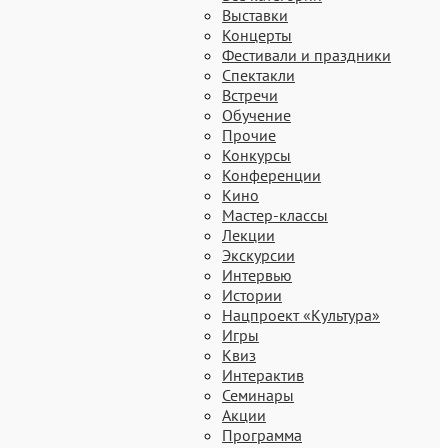
Выставки
Концерты
Фестивали и праздники
Спектакли
Встречи
Обучение
Прочие
Конкурсы
Конференции
Кино
Мастер-классы
Лекции
Экскурсии
Интервью
Истории
Нацпроект «Культура»
Игры
Квиз
Интерактив
Семинары
Акции
Программа