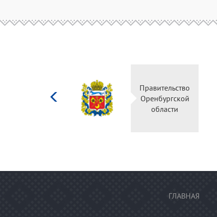
Министерство
Правительство
культуры
Оренбургской
Российской
области
федерации
ГЛАВНАЯ