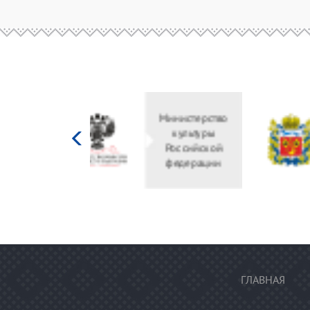
Министерство
культуры
Российской
федерации
ГЛАВНАЯ