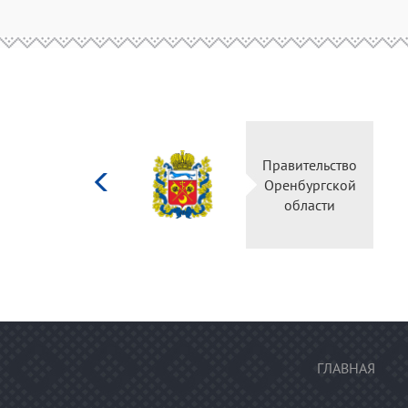
Министерство
Правительс
культуры
Оренбургск
Российской
области
федерации
ГЛАВНАЯ