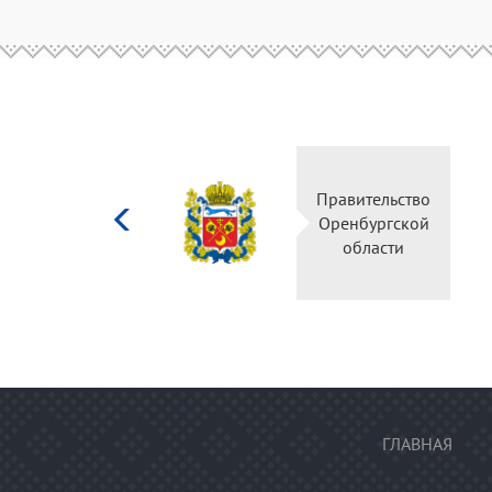
Министерство
Правительство
культуры
Оренбургской
Российской
области
федерации
ГЛАВНАЯ