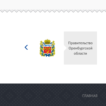
Министерство
культуры
Российской
федерации
ГЛАВНАЯ