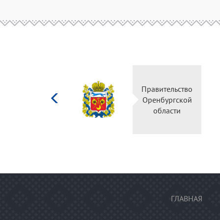
Министерство
Правительство
культуры
Оренбургской
Российской
области
федерации
ГЛАВНАЯ