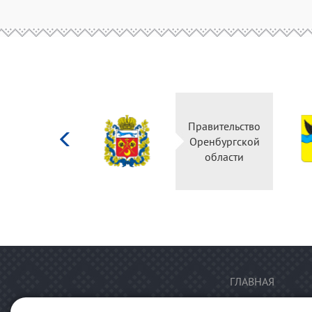
Министерство
Правительство
культуры
Оренбургской
Российской
области
федерации
ГЛАВНАЯ