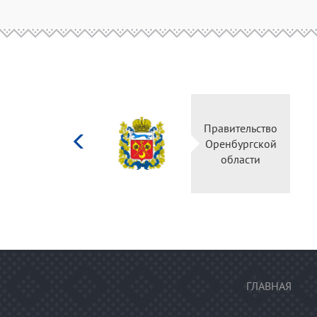
Министерство
Правитель
культуры
Оренбургс
Российской
област
федерации
ГЛАВНАЯ