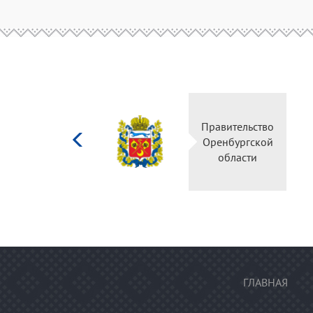
Министерство
Правительство
культуры
Оренбургской
Российской
области
федерации
ГЛАВНАЯ