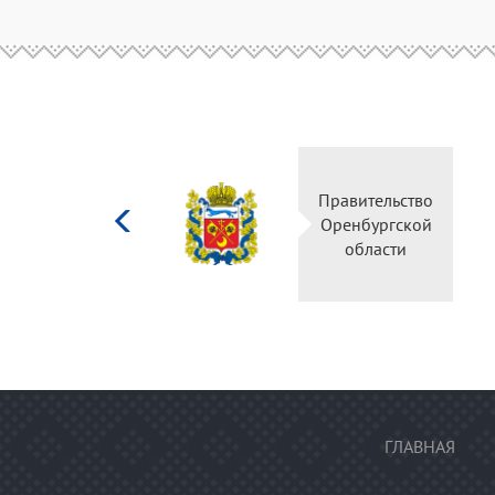
Министерство
Правительство
культуры
Оренбургской
Российской
области
федерации
ГЛАВНАЯ