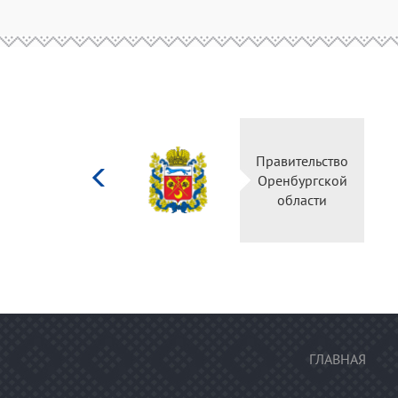
Министерство
Правительство
культуры
Оренбургской
Российской
области
федерации
ГЛАВНАЯ