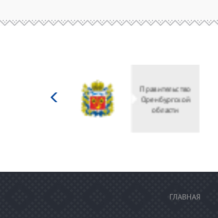
Министерство
культуры
Российской
федерации
ГЛАВНАЯ