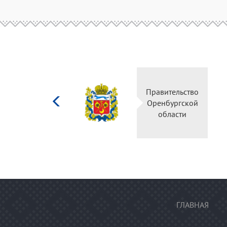
Министерство
Правительство
культуры
Оренбургской
Российской
области
федерации
ГЛАВНАЯ