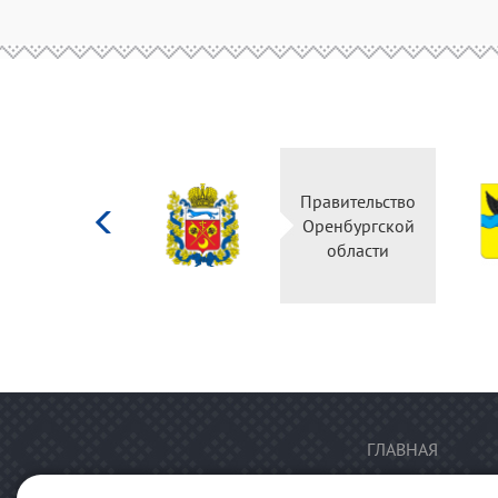
Министерство
Правительство
культуры
Оренбургской
Российской
области
федерации
ГЛАВНАЯ