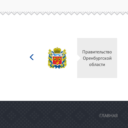
Министерство
Правительство
культуры
Оренбургской
Российской
области
федерации
ГЛАВНАЯ