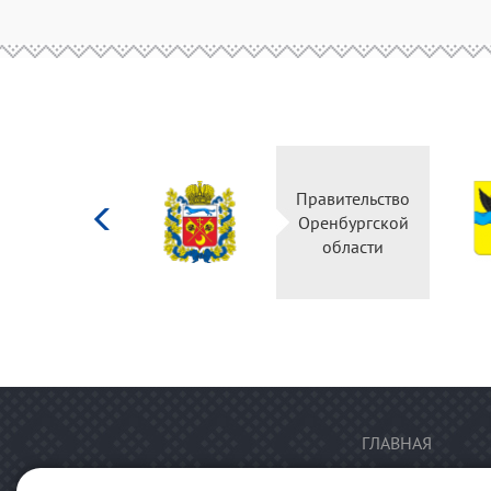
Министерство
Правительство
культуры
Оренбургской
Российской
области
федерации
ГЛАВНАЯ