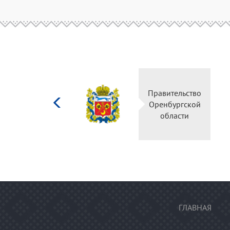
Министерство
Правительство
культуры
Оренбургской
Российской
области
федерации
ГЛАВНАЯ