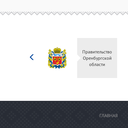
Министерство
Правительство
культуры
Оренбургской
Российской
области
федерации
ГЛАВНАЯ