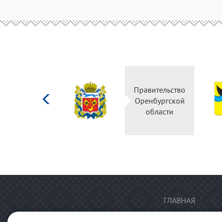
Министерство
Правительство
культуры
Оренбургской
Российской
области
федерации
ГЛАВНАЯ