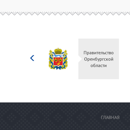
Министерство
Правитель
культуры
Оренбургс
Российской
област
федерации
ГЛАВНАЯ