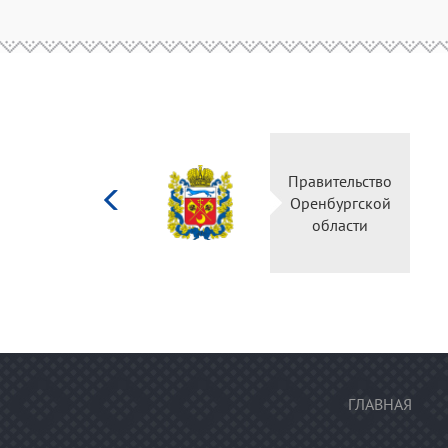
Министерство
Правительство
культуры
Оренбургской
Российской
области
федерации
ГЛАВНАЯ